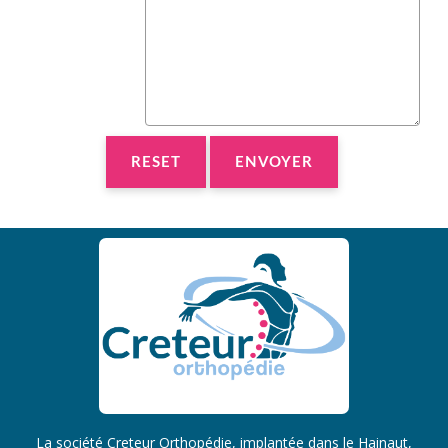
La société Creteur Orthopédie, implantée dans le Hainaut,