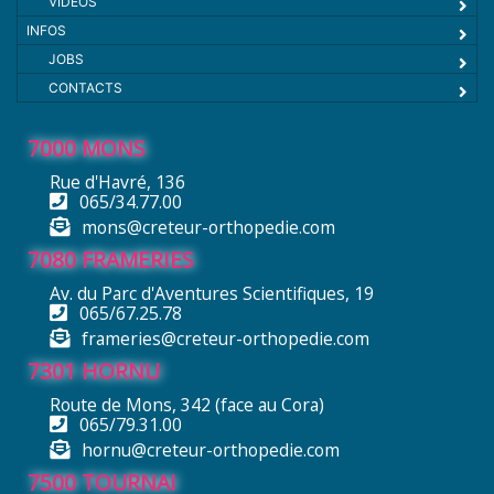
VIDÉOS
INFOS
JOBS
CONTACTS
7000 MONS
Rue d'Havré, 136
065/34.77.00
mons@creteur-orthopedie.com
7080 FRAMERIES
Av. du Parc d'Aventures Scientifiques, 19
065/67.25.78
frameries@creteur-orthopedie.com
7301 HORNU
Route de Mons, 342 (face au Cora)
065/79.31.00
hornu@creteur-orthopedie.com
7500 TOURNAI