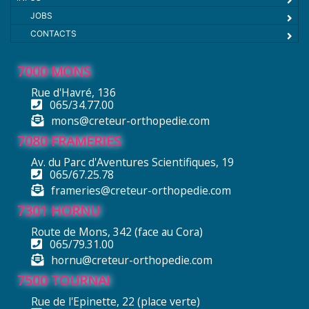
JOBS
CONTACTS
7000 MONS
Rue d'Havré, 136
065/34.77.00
mons@creteur-orthopedie.com
7080 FRAMERIES
Av. du Parc d'Aventures Scientifiques, 19
065/67.25.78
frameries@creteur-orthopedie.com
7301 HORNU
Route de Mons, 342 (face au Cora)
065/79.31.00
hornu@creteur-orthopedie.com
7500 TOURNAI
Rue de l'Epinette, 22 (place verte)