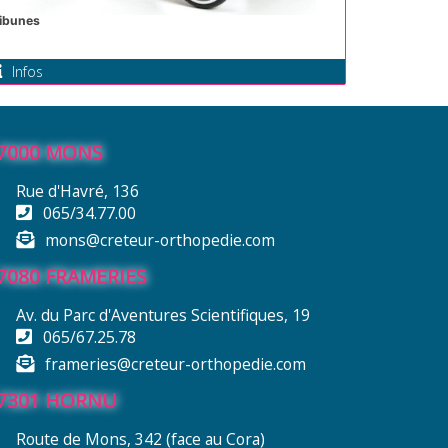
ribunes
Infos
7000 MONS
Rue d'Havré, 136
065/34.77.00
mons@creteur-orthopedie.com
7080 FRAMERIES
Av. du Parc d'Aventures Scientifiques, 19
065/67.25.78
frameries@creteur-orthopedie.com
7301 HORNU
Route de Mons, 342 (face au Cora)